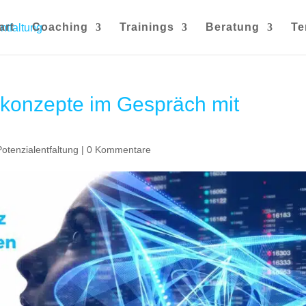
art
Coaching
Trainings
Beratung
Te
konzepte im Gespräch mit
Potenzialentfaltung
|
0 Kommentare