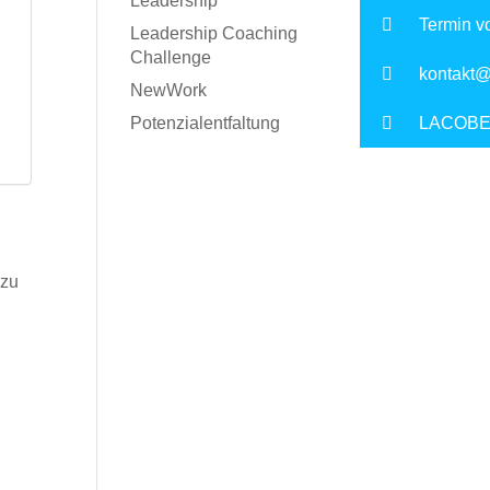
Leadership
Termin v
Leadership Coaching
Challenge
kontakt@
NewWork
Potenzialentfaltung
LACOBE O
 zu